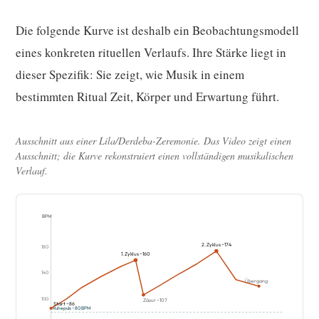
Die folgende Kurve ist deshalb ein Beobachtungsmodell
eines konkreten rituellen Verlaufs. Ihre Stärke liegt in
dieser Spezifik: Sie zeigt, wie Musik in einem
bestimmten Ritual Zeit, Körper und Erwartung führt.
Ausschnitt aus einer Lila/Derdeba-Zeremonie. Das Video zeigt einen
Ausschnitt; die Kurve rekonstruiert einen vollständigen musikalischen
Verlauf.
BPM
2. Zyklus ~174
180
1. Zyklus ~160
140
Übergang
100
Zäsur ~107
Start ~86
Ruhepuls ~80 BPM