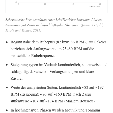
60
0
20
40
60
Zeit in Minuten
Schematische Rekonstruktion einer Lila/Derdeba: konstante Phasen,
Steigerung mit Zäsur und anschließender Übergang.
Quelle: Petzold,
Musik und Trance, 2011.
Beginn nahe dem Ruhepuls (82 bzw. 86 BPM); laut Sekeles
beziehen sich Anfangswerte um 75–80 BPM auf die
menschliche Ruhefrequenz.
Steigerungstypen im Verlauf: kontinuierlich, stufenweise und
schlagartig; dazwischen Verlangsamungen und klare
Zäsuren.
Werte der analysierten Suiten: kontinuierlich ~82 auf ~197
BPM (Essaouira); ~86 auf ~160 BPM, nach Zäsur
stufenweise ~107 auf ~174 BPM (Maalem Boussou).
In hochintensiven Phasen werden Motivik und Tonraum