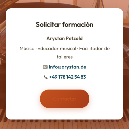
Solicitar formación
Arystan Petzold
Músico · Educador musical · Facilitador de
talleres
📧
info@arystan.de
📞
+49 178 142 54 83
Contactar